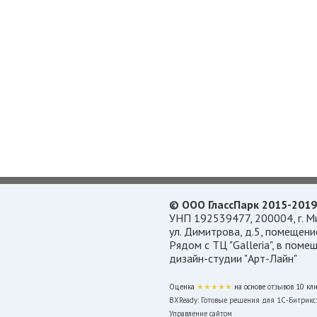
© ООО ГлассПарк 2015-2019
УНП 192539477, 200004, г. М
ул. Димитрова, д.5, помещение
Рядом с ТЦ "Galleria", в поме
дизайн-студии "Арт-Лайн"
Оценка
★★★★★
на основе
отзывов
10
кли
BXReady: Готовые решения для 1С-Битрикс:
Управление сайтом