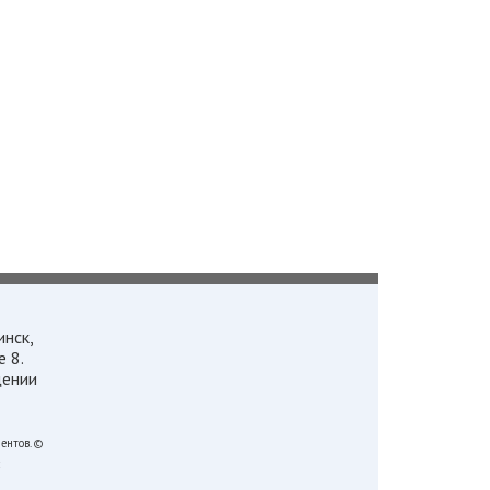
инск,
 8.
щении
ентов.
©