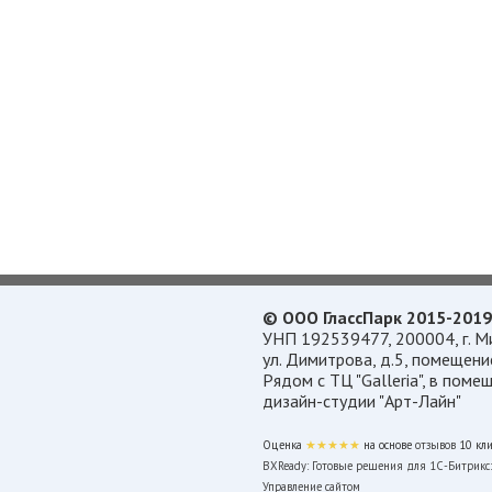
© ООО ГлассПарк 2015-2019
УНП 192539477, 200004, г. М
ул. Димитрова, д.5, помещение
Рядом с ТЦ "Galleria", в поме
дизайн-студии "Арт-Лайн"
Оценка
★★★★★
на основе
отзывов
10
кли
BXReady: Готовые решения для 1С-Битрикс:
Управление сайтом