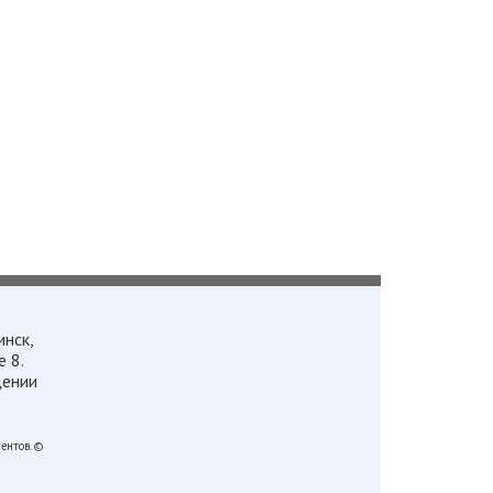
инск,
 8.
щении
ентов.
©