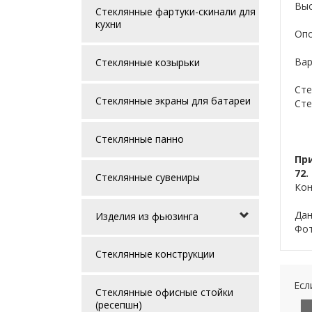
Выс
Стеклянные фартуки-скинали для
кухни
Опо
Вар
Стеклянные козырьки
Сте
Стеклянные экраны для батареи
Сте
Стеклянные панно
Пр
72.
Стеклянные сувениры
Кон
Дан
Изделия из фьюзинга
Фот
Стеклянные конструкции
Есл
Стеклянные офисные стойки
(ресепшн)