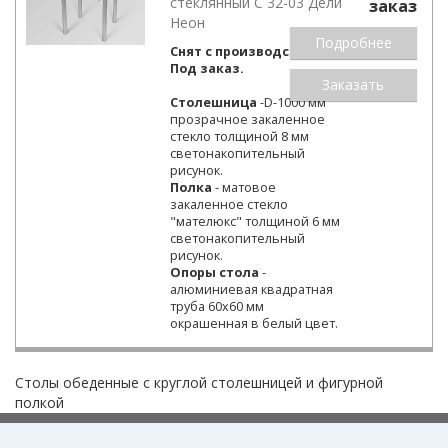
стеклянный С 32-03 Дели
заказ
Неон
Подробнее
Снят с производства.
Под заказ.
Заказать
Столешница
-D-1000 мм
прозрачное закаленное
стекло толщиной 8 мм
светонакопительный
рисунок.
Полка
- матовое
закаленное стекло
"мателюкс" толщиной 6 мм
светонакопительный
рисунок.
Опоры стола
-
алюминиевая квадратная
труба 60х60 мм
окрашенная в белый цвет.
Столы обеденные с круглой столешницей и фигурной
полкой