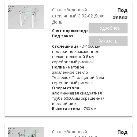
Стол обеденный
Под
стеклянный С 32-02 Дели
заказ
День
Подробнее
Снят с производства.
Под заказ.
Заказать
Столешница
- D-1000 мм
прозрачное закаленное
стекло толщиной 8 мм
серебристый рисунок.
Полка
- матовое
закаленное стекло
"мателюкс" толщиной 6 мм
серебристый рисунок.
Опоры стола
-
алюминиевая квадратная
труба 60х60мм окрашенная
в белый цвет.
Высота стола
- 760 мм.
Стол обеденный
Под