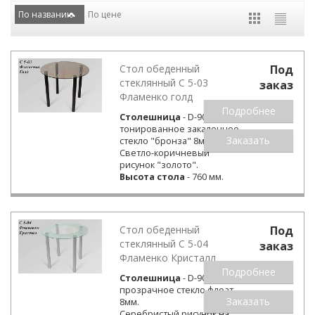
По названию
По цене
Стол обеденный
Под
стеклянный С 5-03
заказ
Фламенко голд
Подробнее
Столешница
- D-900 мм
тонированное закаленное
Заказать
стекло "бронза" 8мм.
Светло-коричневый
рисунок "золото".
Высота стола
- 760 мм.
Стол обеденный
Под
стеклянный С 5-04
заказ
Фламенко Кристалл
Подробнее
Столешница
- D-900 мм
прозрачное стекло флоат
Заказать
8мм.
Серебристый рисунок на