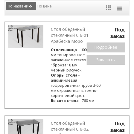
По названию
По цене
Стол обеденный
Под
стеклянный С 6-01
заказ
Арабеска Моро
Подробнее
Столешница
- 1000х600
мм тонированное
Заказать
закаленное стекло
"бронза" 8 мм.
Черный рисунок.
Опоры стола
-
алюминиевая
гофрированная труба d-60
мм окрашенная в темно-
коричневый цвет.
Высота стола
- 760 мм
Стол обеденный
Под
стеклянный С 6-02
заказ