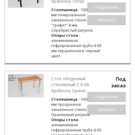
Арабеска Топаз
Подробнее
Столешница
- 1000х600
мм тонированное
Заказать
закаленное стекло
"графит" 8 мм.
Серебристый рисунок.
Опоры стола
-
алюминиевая
гофрированная труба d-60
мм окрашенная в черный
цвет.
Стол обеденный
Под
стеклянный С 6-06
заказ
Арабеска Оранж
Подробнее
Столешница
- 1000х600
мм прозрачное
Заказать
закаленное стекло 8 мм.
Оранжевый рисунок.
Опоры стола
-
алюминиевая
гофрированная труба d-60